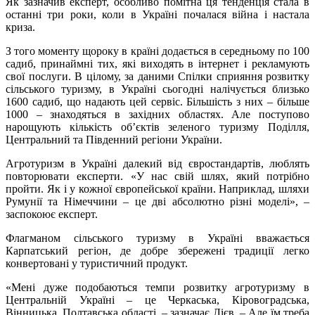
Як зазначив експерт, особливо помітна ця тенденція стала в
останні три роки, коли в Україні почалася війна і настала
криза.
З того моменту щороку в країні додається в середньому по 100
садиб, принаймні тих, які виходять в інтернет і рекламують
свої послуги. В цілому, за даними Спілки сприяння розвитку
сільського туризму, в Україні сьогодні налічується близько
1600 садиб, що надають цей сервіс. Більшість з них – більше
1000 – знаходяться в західних областях. Але поступово
нарощують кількість об’єктів зеленого туризму Поділля,
Центральний та Південний регіони України.
Агротуризм в Україні далекий від євростандартів, люблять
повторювати експерти. «У нас свій шлях, який потрібно
пройти. Як і у кожної європейської країни. Наприклад, шляхи
Румунії та Німеччини – це дві абсолютно різні моделі», –
заспокоює експерт.
Флагманом сільського туризму в Україні вважається
Карпатський регіон, де добре збережені традиції легко
конвертовані у туристичний продукт.
«Мені дуже подобаються темпи розвитку агротуризму в
Центральній Україні – це Черкаська, Кіровоградська,
Вінницька, Полтавська області, – зазначає Лієв. – Але їм треба