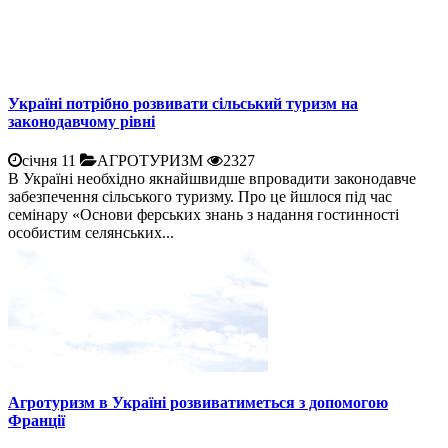
Україні потрібно розвивати сільський туризм на
законодавчому рівні
січня 11
АГРОТУРИЗМ
2327
В Україні необхідно якнайшвидше впровадити законодавче
забезпечення сільського туризму. Про це йшлося під час
семінару «Основи ферських знань з надання гостинності
особистим селянських...
Агротуризм в Україні розвиватиметься з допомогою
Франції