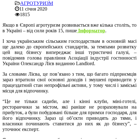
АГРОТУРИЗМ
11 січня 2020
1815
Якщо в Європі агротуризм розвивається вже кілька століть, то
в Україні – від сили років 15, пише
Інформатор
.
І хоча українським сільським господарствам в основній масі
ще далеко до європейських стандартів, за темпами розвитку
цей вид бізнесу випереджає інші туристичні галузі, –
повідомив голова правління Асоціації індустрії гостинності
України Олександр Лієв виданню Landlord.
За словами Лієва, це пов’язано з тим, що багато підприємців
зараз втратили свої основні доходів і змушені приводити у
працездатний стан непрофільні активи, у тому числі і заміські
місця для відпочинку.
“Це не тільки садиби, але і кінні клуби, міні-готелі,
ресторанчики за містом, які раніше не розраховували на
прибуток, а були побудовані більше для примхи господаря, для
його відпочинку. Зараз ці об’єкти приводять до тями, і
власники починають ставитися до них як до бізнесу”, –
уточнює експерт.