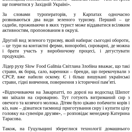
ще повчитися у Західній Україні».
За словами туроператорів, у Карпатах одночасно
розвиваються два види зеленого туризму. Перший – це
садиби, проживаючи в яких турист може віддаватися всіляким
активностям, пропонованим в окрузі.
Другий вид зеленого туризму, який набирає сьогодні обороти,
– це тури на контактні ферми, виноробні, сироварні, де можна
і брати участь у виробничому процесі, і дегустувати
продукцію.
Лідер руху Slow Food Galitsia Світлана Злобіна вважає, що такі
страви, як борщ, сало, вареники – бренди, що перекочували з
СРСР, вже набили оскому. Є і більш вишукані українські
страви, гідні вивчення, повернення з історичної пам’яті.
«Відпочиваючи на Закарпатті, по дорозі на водоспад Шипот
ми заїхали на сироварню. Тут готують витриманий сир з
овечого та козячого молока. Дітям було цікаво побачити корів і
кіз, нам – дізнатися таємниці приготування сиру і купити цілу
головку на сувеніри друзям», – розповідає менеджер Катерина
Тарасова.
Також, на Гуцульщині збереглися технології домашнього