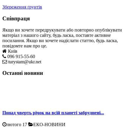
Збереження ґрунтів
Співпраця
Якщо ви хочете передрукувати або повторно опублікувати
матеріал з нашого сайту, будь ласка, поставте активне
посилання. Якщо ви хочете надіслати статтю, будь ласка,
повідомте нам про це.
Київ
096 915-55-60
turystam@ukr.net
Останні новини
Понад чверть річок на всій планеті забруднені...
лютого 17
ЕКО-НОВИНИ