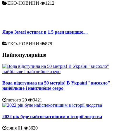
ЕКО-НОВИНИ
1212
Ядро Землі остигає в 1,5 рази швидше,...
ЕКО-НОВИНИ
878
Найпопулярніше
Вода відступила на 50 метрів! В Україні "висохло"
найбільше і найглибше озеро
лютого 20
9421
2022 рік буде найспекотнішим в історії людства
січня 01
3620