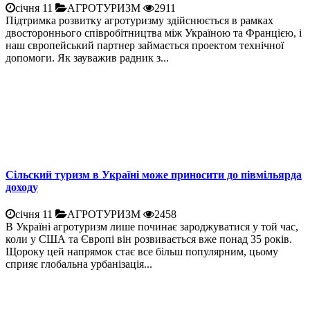
січня 11
АГРОТУРИЗМ
2911
Підтримка розвитку агротуризму здійснюється в рамках
двостороннього співробітництва між Україною та Францією, і
наш європейський партнер займається проектом технічної
допомоги. Як зауважив радник з...
Сільский туризм в Україні може приносити до півмільярда
доходу
січня 11
АГРОТУРИЗМ
2458
В Україні агротуризм лише починає зароджуватися у той час,
коли у США та Європі він розвивається вже понад 35 років.
Щороку цей напрямок стає все більш популярним, цьому
сприяє глобальна урбанізація...