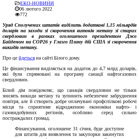
ЕКО-НОВИНИ
06 лютого 2022
772
Уряд Cполучених штатів виділить додаткові 1,15 мільярдів
доларів на заходи зі скорочення витоків метану зі старих
свердловин в рамках оголошеного президентом Джо
Байденом на COP26 у Глазго Плану дій США зі скорочення
викидів метану.
Про це
йдеться
на сайті Білого дому.
Це фінансування виділяється на додаток до 4,7 млрд доларів,
які були спрямовані на програму санації нафтогазових
свердловин.
Білий дім повідомляє, що санація свердловин не тільки
знизять викиди метану та зупинить небезпечне забруднення
повітря, але й створить добре оплачувані профспілкові робочі
місця та сприятиме відродженню економіки нафто- і
газовидобувних регіонів, особливо серед сильно
постраждалих громад.
Фінансування, оголошене 31 січня, буде доступне
для штатів для виявлення та закупорки закинутих