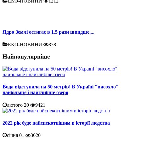
ЕКО-НОВИНИ
1212
Ядро Землі остигає в 1,5 рази швидше,...
ЕКО-НОВИНИ
878
Найпопулярніше
Вода відступила на 50 метрів! В Україні "висохло"
найбільше і найглибше озеро
лютого 20
9421
2022 рік буде найспекотнішим в історії людства
січня 01
3620