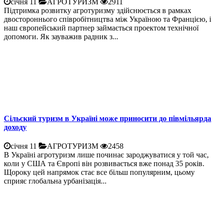
січня 11
АГРОТУРИЗМ
2911
Підтримка розвитку агротуризму здійснюється в рамках
двостороннього співробітництва між Україною та Францією, і
наш європейський партнер займається проектом технічної
допомоги. Як зауважив радник з...
Сільский туризм в Україні може приносити до півмільярда
доходу
січня 11
АГРОТУРИЗМ
2458
В Україні агротуризм лише починає зароджуватися у той час,
коли у США та Європі він розвивається вже понад 35 років.
Щороку цей напрямок стає все більш популярним, цьому
сприяє глобальна урбанізація...