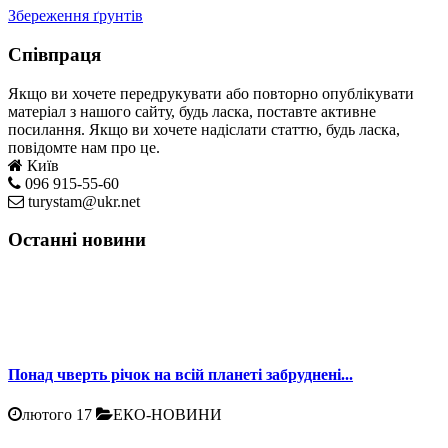
Збереження ґрунтів
Співпраця
Якщо ви хочете передрукувати або повторно опублікувати
матеріал з нашого сайту, будь ласка, поставте активне
посилання. Якщо ви хочете надіслати статтю, будь ласка,
повідомте нам про це.
Київ
096 915-55-60
turystam@ukr.net
Останні новини
Понад чверть річок на всій планеті забруднені...
лютого 17
ЕКО-НОВИНИ