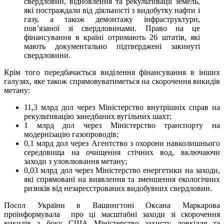
свердловин, відновлення та рекультивації земель,
які постраждали від діяльності з видобутку нафти і
газу, а також демонтажу інфраструктури,
пов’язаної зі свердловинами. Право на це
фінансування в країні отримають 26 штатів, які
мають документально підтверджені закинуті
свердловини.
Крім того передбачається виділення фінансування в інших
галузях, яке також спрямовуватиметься на скорочення викидів
метану:
11,3 млрд дол через Міністерство внутрішніх справ на
рекультивацію занедбаних вугільних шахт;
1 млрд дол через Міністерство транспорту на
модернізацію газопроводів;
0,1 млрд дол через Агентство з охорони навколишнього
середовища на очищення стічних вод, включаючи
заходи з уловлювання метану;
0,03 млрд дол через Міністерство енергетики на заходи,
які спрямовані на виявлення та зменшення екологічних
ризиків від незареєстрованих видобувних свердловин.
Посол України в Вашингтоні Оксана Маркарова
проінформувала про ці масштабні заходи зі скорочення
викидів з боку США Міністерство захисту довкілля та