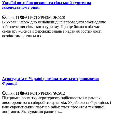
Україні потрібно розвивати сільський туризм на
законодавчому рівні
січня 11
АГРОТУРИЗМ
2328
В Україні необхідно якнайшвидше впровадити законодавче
забезпечення сільського туризму. Про це йшлося під час
семінару «Основи ферських знань з надання гостинності
особистим селянських...
Агротуризм в Україні розвиватиметься з допомогою
Франції
січня 11
АГРОТУРИЗМ
2912
Підтримка розвитку агротуризму здійснюється в рамках
двостороннього співробітництва між Україною та Францією, і
наш європейський партнер займається проектом технічної
допомоги. Як зауважив радник з...