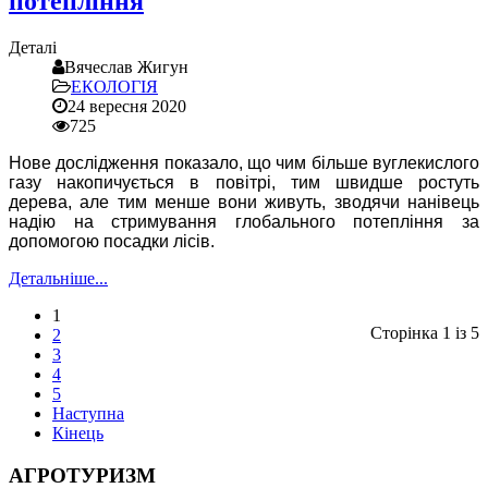
потепління
Деталі
Вячеслав Жигун
ЕКОЛОГІЯ
24 вересня 2020
725
Нове дослідження показало, що чим більше вуглекислого
газу накопичується в повітрі, тим швидше ростуть
дерева, але тим менше вони живуть, зводячи нанівець
надію на стримування глобального потепління за
допомогою посадки лісів.
Детальніше...
1
Сторінка 1 із 5
2
3
4
5
Наступна
Кінець
АГРОТУРИЗМ