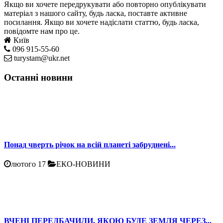
Якщо ви хочете передрукувати або повторно опублікувати
матеріал з нашого сайту, будь ласка, поставте активне
посилання. Якщо ви хочете надіслати статтю, будь ласка,
повідомте нам про це.
Київ
096 915-55-60
turystam@ukr.net
Останні новини
Понад чверть річок на всій планеті забруднені...
лютого 17
ЕКО-НОВИНИ
ВЧЕНІ ПЕРЕДБАЧИЛИ, ЯКОЮ БУДЕ ЗЕМЛЯ ЧЕРЕЗ...