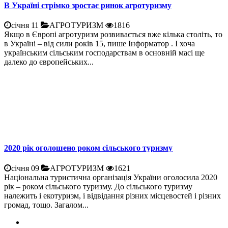
В Україні стрімко зростає ринок агротуризму
січня 11
АГРОТУРИЗМ
1816
Якщо в Європі агротуризм розвивається вже кілька століть, то
в Україні – від сили років 15, пише Інформатор . І хоча
українським сільським господарствам в основній масі ще
далеко до європейських...
2020 рік оголошено роком сільського туризму
січня 09
АГРОТУРИЗМ
1621
Національна туристична організація України оголосила 2020
рік – роком сільського туризму. До сільського туризму
належить і екотуризм, і відвідання різних місцевостей і різних
громад, тощо. Загалом...