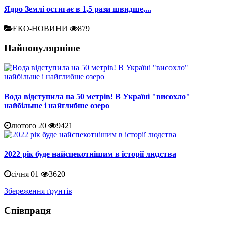
Ядро Землі остигає в 1,5 рази швидше,...
ЕКО-НОВИНИ
879
Найпопулярніше
Вода відступила на 50 метрів! В Україні "висохло"
найбільше і найглибше озеро
лютого 20
9421
2022 рік буде найспекотнішим в історії людства
січня 01
3620
Збереження ґрунтів
Співпраця