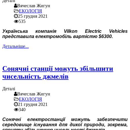
Деталі
Вячеслав Жигун
ЕКОЛОГІЯ
25 грудня 2021
535
Українська компанія Vilkon Electric Vehicles
представила електромобіль вартістю $6300.
Детальніше...
Сонячні станції можуть збільшити
чисельність джмелів
Деталі
Вячеслав Жигун
ЕКОЛОГІЯ
21 грудня 2021
340
Сонячні електростанції можуть забезпечити
середовище існування для дикої природи, зокрема,
сприяти збільшенню чисельності джмелів