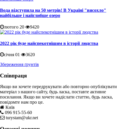
Вода відступила на 50 метрів! В Україні "висохло"
найбільше і найглибше озеро
лютого 20
9420
2022 рік буде найспекотнішим в історії людства
січня 01
3620
Збереження ґрунтів
Співпраця
Якщо ви хочете передрукувати або повторно опублікувати
матеріал з нашого сайту, будь ласка, поставте активне
посилання. Якщо ви хочете надіслати статтю, будь ласка,
повідомте нам про це.
Київ
096 915-55-60
turystam@ukr.net
Останні новини