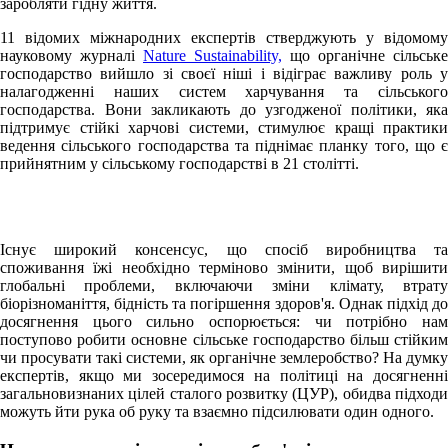
заробляти гідну життя.
11 відомих міжнародних експертів стверджують у відомому
науковому журналі
Nature Sustainability,
що органічне сільське
господарство вийшло зі своєї ніші і відіграє важливу роль у
налагодженні наших систем харчування та сільського
господарства. Вони закликають до узгодженої політики, яка
підтримує стійкі харчові системи, стимулює кращі практики
ведення сільського господарства та піднімає планку того, що є
прийнятним у сільському господарстві в 21 столітті.
Існує широкий консенсус, що спосіб виробництва та
споживання їжі необхідно терміново змінити, щоб вирішити
глобальні проблеми, включаючи зміни клімату, втрату
біорізноманіття, бідність та погіршення здоров'я. Однак підхід до
досягнення цього сильно оспорюється: чи потрібно нам
поступово робити основне сільське господарство більш стійким
чи просувати такі системи, як органічне землеробство? На думку
експертів, якщо ми зосередимося на політиці на досягненні
загальновизнаних цілей сталого розвитку (ЦУР), обидва підходи
можуть йти рука об руку та взаємно підсилювати один одного.