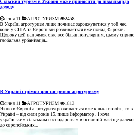
Сільский туризм в Україні може приносити до півмільярда
доходу
січня 11
АГРОТУРИЗМ
2458
В Україні агротуризм лише починає зароджуватися у той час,
коли у США та Європі він розвивається вже понад 35 років.
Щороку цей напрямок стає все більш популярним, цьому сприяє
глобальна урбанізація...
В Україні стрімко зростає ринок агротуризму
січня 11
АГРОТУРИЗМ
1813
Якщо в Європі агротуризм розвивається вже кілька століть, то в
Україні – від сили років 15, пише Інформатор . І хоча
українським сільським господарствам в основній масі ще далеко
до європейських...