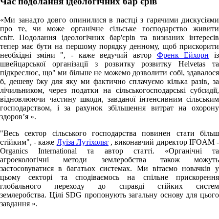
Час подолання ідеологічних бар'єрів
«Ми занадто довго опинилися в пастці з гарячими дискусіями
про те, чи може органічне сільське господарство живити
світ. Подолання ідеологічних бар'єрів та визнаних інтересів
тепер має бути на першому порядку денному, щоб прискорити
необхідні зміни ", - каже ведучий автор
Френк Ейхорн
і
швейцарської організації з розвитку розвитку Helvetas та
підкреслює, що" ми більше не можемо дозволити собі, здавалося
б, дешеву їжу для яку ми фактично сплачуємо кілька разів, за
лічильником, через податки на сільськогосподарські субсидії,
відновлюючи частину шкоди, завданої інтенсивним сільським
господарством, і за рахунок збільшення витрат на охорону
здоров’я ».
"Весь сектор сільського господарства повинен стати більш
стійким", - каже
Луїза Лутіхольт
, виконавчий директор IFOAM 
Organics International та автор статті. «Органічні та
агроекологічні методи землеробства також можуть
застосовуватися в багатьох системах. Ми вітаємо новачків у
цьому секторі та сподіваємось на спільне прискорення
глобального переходу до справді стійких систем
землеробства. Цілі SDG пропонують загальну основу для цього
завдання ».