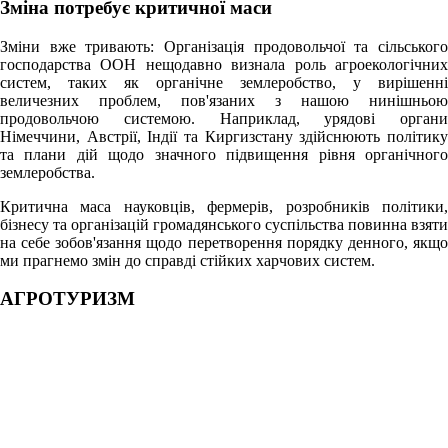
Зміна потребує критичної маси
Зміни вже тривають: Організація продовольчої та сільського
господарства ООН нещодавно визнала роль агроекологічних
систем, таких як органічне землеробство, у вирішенні
величезних проблем, пов'язаних з нашою нинішньою
продовольчою системою. Наприклад, урядові органи
Німеччини, Австрії, Індії та Киргизстану здійснюють політику
та плани дій щодо значного підвищення рівня органічного
землеробства.
Критична маса науковців, фермерів, розробників політики,
бізнесу та організацій громадянського суспільства повинна взяти
на себе зобов'язання щодо перетворення порядку денного, якщо
ми прагнемо змін до справді стійких харчових систем.
АГРОТУРИЗМ