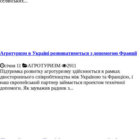
селянських...
Агротуризм в Україні розвиватиметься з допомогою Франції
січня 11
АГРОТУРИЗМ
2911
Підтримка розвитку агротуризму здійснюється в рамках
двостороннього співробітництва між Україною та Францією, і
наш європейський партнер займається проектом технічної
допомоги. Як зауважив радник з...