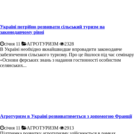
Україні потрібно розвивати сільський туризм на
законодавчому рівні
січня 11
АГРОТУРИЗМ
2328
В Україні необхідно якнайшвидше впровадити законодавче
забезпечення сільського туризму. Про це йшлося під час семінару
«Основи ферських знань з надання гостинності особистим
селянських...
Агротуризм в Україні розвиватиметься з допомогою Франції
січня 11
АГРОТУРИЗМ
2913
Підтримка розвитку агротуризму здійснюється в рамках