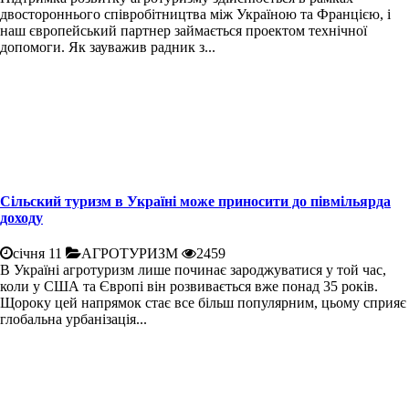
двостороннього співробітництва між Україною та Францією, і
наш європейський партнер займається проектом технічної
допомоги. Як зауважив радник з...
Сільский туризм в Україні може приносити до півмільярда
доходу
січня 11
АГРОТУРИЗМ
2459
В Україні агротуризм лише починає зароджуватися у той час,
коли у США та Європі він розвивається вже понад 35 років.
Щороку цей напрямок стає все більш популярним, цьому сприяє
глобальна урбанізація...