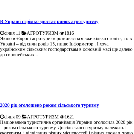
В Україні стрімко зростає ринок агротуризму
січня 11
АГРОТУРИЗМ
1816
Якщо в Європі агротуризм розвивається вже кілька століть, то в
Україні – від сили років 15, пише Інформатор . І хоча
українським сільським господарствам в основній масі ще далеко
до європейських...
2020 рік оголошено роком сільського туризму
січня 09
АГРОТУРИЗМ
1621
Національна туристична організація України оголосила 2020 рік
– роком сільського туризму. До сільського туризму належить і
екотуризм, і відвідання різних місцевостей і різних громад, тощо.