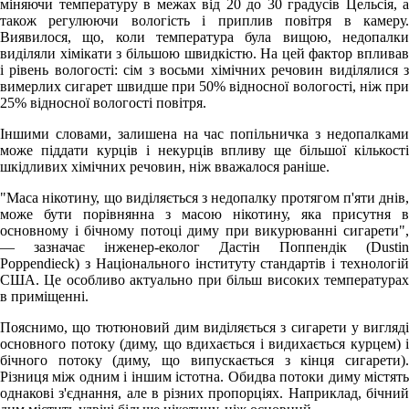
міняючи температуру в межах від 20 до 30 градусів Цельсія, а
також регулюючи вологість і приплив повітря в камеру.
Виявилося, що, коли температура була вищою, недопалки
виділяли хімікати з більшою швидкістю. На цей фактор впливав
і рівень вологості: сім з восьми хімічних речовин виділялися з
вимерлих сигарет швидше при 50% відносної вологості, ніж при
25% відносної вологості повітря.
Іншими словами, залишена на час попільничка з недопалками
може піддати курців і некурців впливу ще більшої кількості
шкідливих хімічних речовин, ніж вважалося раніше.
"Маса нікотину, що виділяється з недопалку протягом п'яти днів,
може бути порівнянна з масою нікотину, яка присутня в
основному і бічному потоці диму при викурюванні сигарети",
— зазначає інженер-еколог Дастін Поппендік (Dustin
Poppendieck) з Національного інституту стандартів і технологій
США. Це особливо актуально при більш високих температурах
в приміщенні.
Пояснимо, що тютюновий дим виділяється з сигарети у вигляді
основного потоку (диму, що вдихається і видихається курцем) і
бічного потоку (диму, що випускається з кінця сигарети).
Різниця між одним і іншим істотна. Обидва потоки диму містять
однакові з'єднання, але в різних пропорціях. Наприклад, бічний