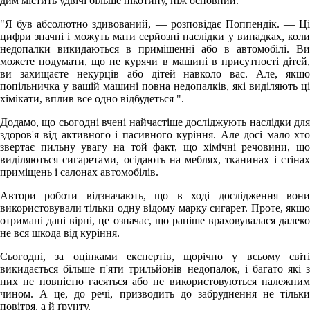
дим містить удвічі більше нікотину, ніж основний.
"Я був абсолютно здивований, — розповідає Поппендік. — Ці
цифри значні і можуть мати серйозні наслідки у випадках, коли
недопалки викидаються в приміщенні або в автомобілі. Ви
можете подумати, що не курячи в машині в присутності дітей,
ви захищаєте некурців або дітей навколо вас. Але, якщо
попільничка у вашій машині повна недопалків, які виділяють ці
хімікати, вплив все одно відбудеться ".
Додамо, що сьогодні вчені найчастіше досліджують наслідки для
здоров'я від активного і пасивного куріння. Але досі мало хто
звертає пильну увагу на той факт, що хімічні речовини, що
виділяються сигаретами, осідають на меблях, тканинах і стінах
приміщень і салонах автомобілів.
Автори роботи відзначають, що в ході дослідження вони
використовували тільки одну відому марку сигарет. Проте, якщо
отримані дані вірні, це означає, що раніше враховувалася далеко
не вся шкода від куріння.
Сьогодні, за оцінками експертів, щорічно у всьому світі
викидається більше п'яти трильйонів недопалок, і багато які з
них не повністю гасяться або не використовуються належним
чином. А це, до речі, призводить до забруднення не тільки
повітря, а й ґрунту.