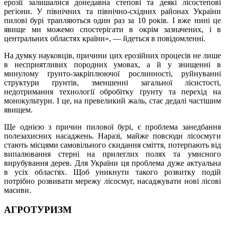
ерозії залишалися донедавна степові та деякі лісостепові
регіони. У північних та північно-східних районах України
пилові бурі трапляються один раз за 10 років. І вже нині це
явище ми можемо спостерігати в окрім зазначених, і в
центральних областях країни», — йдеться в повідомленні.
На думку науковців, причини цих ерозійних процесів не лише
в несприятливих породних умовах, а й у знищенні в
минулому ґрунто-закріплюючої рослинності, руйнуванні
структури ґрунтів, зменшенні загальної лісистості,
недотримання технології обробітку ґрунту та перехід на
монокультури. І це, на превеликий жаль, стає дедалі частішим
явищем.
Ще однією з причин пилової бурі, є проблема занедбання
полезахисних насаджень. Наразі, майже повсюди лісосмуги
стають місцями самовільного скидання сміття, потерпають від
випалювання стерні на прилеглих полях та умисного
вирубування дерев. Для України ця проблема дуже актуальна
в усіх областях. Щоб уникнути такого розвитку подій
потрібно розвивати мережу лісосмуг, насаджувати нові лісові
масиви.
АГРОТУРИЗМ