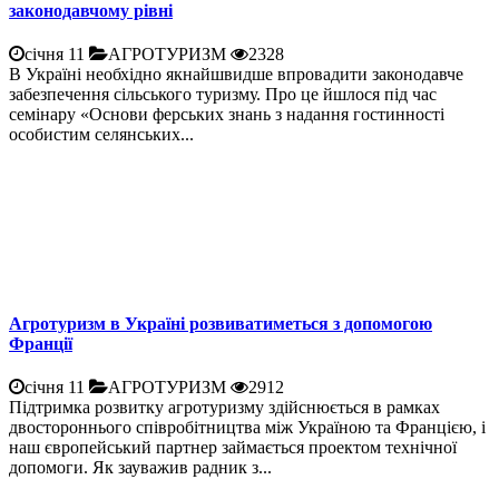
законодавчому рівні
січня 11
АГРОТУРИЗМ
2328
В Україні необхідно якнайшвидше впровадити законодавче
забезпечення сільського туризму. Про це йшлося під час
семінару «Основи ферських знань з надання гостинності
особистим селянських...
Агротуризм в Україні розвиватиметься з допомогою
Франції
січня 11
АГРОТУРИЗМ
2912
Підтримка розвитку агротуризму здійснюється в рамках
двостороннього співробітництва між Україною та Францією, і
наш європейський партнер займається проектом технічної
допомоги. Як зауважив радник з...