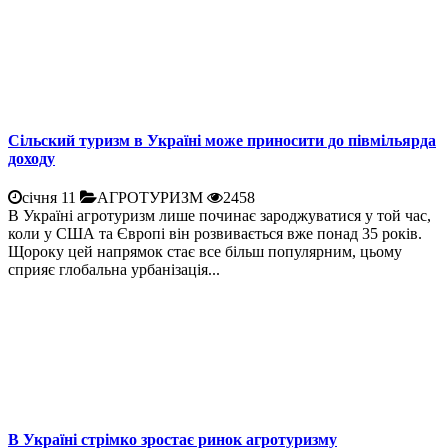
Сільский туризм в Україні може приносити до півмільярда
доходу
січня 11
АГРОТУРИЗМ
2458
В Україні агротуризм лише починає зароджуватися у той час,
коли у США та Європі він розвивається вже понад 35 років.
Щороку цей напрямок стає все більш популярним, цьому
сприяє глобальна урбанізація...
В Україні стрімко зростає ринок агротуризму