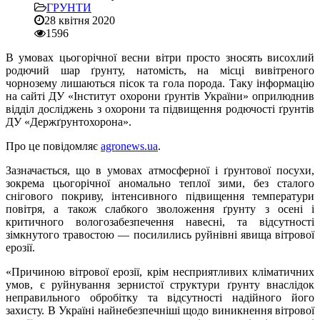
ГРУНТИ
28 квітня 2020
1596
В умовах цьогорічної весни вітри просто зносять висохлий
родючий шар ґрунту, натомість, на місці вивітреного
чорнозему лишаються пісок та гола порода. Таку інформацію
на сайті ДУ «Інститут охорони ґрунтів України» оприлюднив
відділ досліджень з охорони та підвищення родючості ґрунтів
ДУ «Держґрунтохорона».
Про це повідомляє
agronews.ua
.
Зазначається, що в умовах атмосферної і ґрунтової посухи,
зокрема цьогорічної аномально теплої зими, без сталого
снігового покриву, інтенсивного підвищення температури
повітря, а також слабкого зволоження ґрунту з осені і
критичного вологозабезпечення навесні, та відсутності
зімкнутого травостою — посилились руйнівні явища вітрової
ерозії.
«Причиною вітрової ерозії, крім несприятливих кліматичних
умов, є руйнування зернистої структури ґрунту внаслідок
неправильного обробітку та відсутності надійного його
захисту. В Україні найнебезпечніші щодо виникнення вітрової