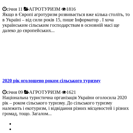
січня 11
АГРОТУРИЗМ
1816
Якщо в Європі агротуризм розвивається вже кілька століть, то
в Україні – від сили років 15, пише Інформатор . І хоча
українським сільським господарствам в основній масі ще
далеко до європейських...
2020 рік оголошено роком сільського туризму
січня 09
АГРОТУРИЗМ
1621
Національна туристична організація України оголосила 2020
рік – роком сільського туризму. До сільського туризму
належить і екотуризм, і відвідання різних місцевостей і різних
громад, тощо. Загалом...